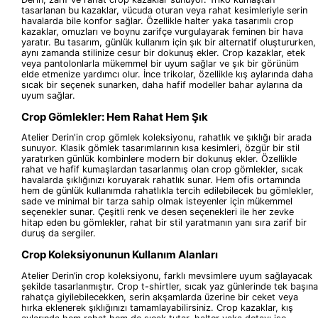
tasarlanan bu kazaklar, vücuda oturan veya rahat kesimleriyle serin
havalarda bile konfor sağlar. Özellikle halter yaka tasarımlı crop
kazaklar, omuzları ve boynu zarifçe vurgulayarak feminen bir hava
yaratır. Bu tasarım, günlük kullanım için şık bir alternatif oluştururken,
aynı zamanda stilinize cesur bir dokunuş ekler. Crop kazaklar, etek
veya pantolonlarla mükemmel bir uyum sağlar ve şık bir görünüm
elde etmenize yardımcı olur. İnce trikolar, özellikle kış aylarında daha
sıcak bir seçenek sunarken, daha hafif modeller bahar aylarına da
uyum sağlar.
Crop Gömlekler: Hem Rahat Hem Şık
Atelier Derin'in crop gömlek koleksiyonu, rahatlık ve şıklığı bir arada
sunuyor. Klasik gömlek tasarımlarının kısa kesimleri, özgür bir stil
yaratırken günlük kombinlere modern bir dokunuş ekler. Özellikle
rahat ve hafif kumaşlardan tasarlanmış olan crop gömlekler, sıcak
havalarda şıklığınızı koruyarak rahatlık sunar. Hem ofis ortamında
hem de günlük kullanımda rahatlıkla tercih edilebilecek bu gömlekler,
sade ve minimal bir tarza sahip olmak isteyenler için mükemmel
seçenekler sunar. Çeşitli renk ve desen seçenekleri ile her zevke
hitap eden bu gömlekler, rahat bir stil yaratmanın yanı sıra zarif bir
duruş da sergiler.
Crop Koleksiyonunun Kullanım Alanları
Atelier Derin’in crop koleksiyonu, farklı mevsimlere uyum sağlayacak
şekilde tasarlanmıştır. Crop t-shirtler, sıcak yaz günlerinde tek başına
rahatça giyilebilecekken, serin akşamlarda üzerine bir ceket veya
hırka eklenerek şıklığınızı tamamlayabilirsiniz. Crop kazaklar, kış