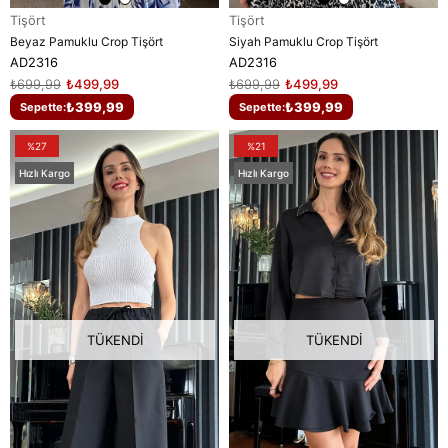
Tişört
Tişört
Beyaz Pamuklu Crop Tişört
Siyah Pamuklu Crop Tişört
AD2316
AD2316
₺699,99
₺499,99
₺699,99
₺499,99
₺399,99
₺399,99
Sepette:
Sepette:
%27
%21
Hızlı Kargo
Hızlı Kargo
TÜKENDI
TÜKENDI