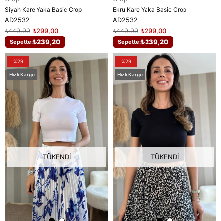
Siyah Kare Yaka Basic Crop
Ekru Kare Yaka Basic Crop
AD2532
AD2532
₺449,99
₺299,00
₺449,99
₺299,00
₺239,20
₺239,20
Sepette:
Sepette:
%29
%29
Hızlı Kargo
Hızlı Kargo
TÜKENDI
TÜKENDI