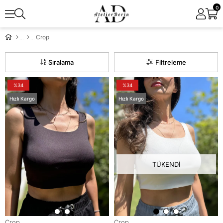
0
Crop
Sıralama
Filtreleme
%34
%34
Hızlı Kargo
Hızlı Kargo
TÜKENDI
Crop
Crop