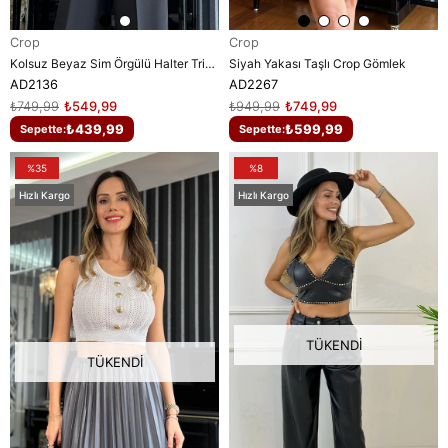
Crop
Crop
Kolsuz Beyaz Sim Örgülü Halter Triko Kazak
Siyah Yakası Taşlı Crop Gömlek
AD2136
AD2267
₺749,99
₺549,99
₺949,99
₺749,99
₺439,99
₺599,99
Sepette:
Sepette:
%35
%8
Hızlı Kargo
Hızlı Kargo
TÜKENDI
TÜKENDI