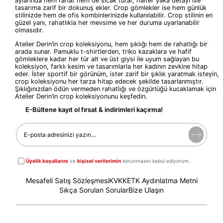
aylarında hem rahat hem de sıcak tutar, halter yaka detayı ise
tasarıma zarif bir dokunuş ekler. Crop gömlekler ise hem günlük
stilinizde hem de ofis kombinlerinizde kullanılabilir. Crop stilinin en
güzel yanı, rahatlıkla her mevsime ve her duruma uyarlanabilir
olmasıdır.
Atelier Derin’in crop koleksiyonu, hem şıklığı hem de rahatlığı bir
arada sunar. Pamuklu t-shirtlerden, triko kazaklara ve hafif
gömleklere kadar her tür alt ve üst giysi ile uyum sağlayan bu
koleksiyon, farklı kesim ve tasarımlarla her kadının zevkine hitap
eder. İster sportif bir görünüm, ister zarif bir şıklık yaratmak isteyin,
crop koleksiyonu her tarza hitap edecek şekilde tasarlanmıştır.
Şıklığınızdan ödün vermeden rahatlığı ve özgürlüğü kucaklamak için
Atelier Derin’in crop koleksiyonunu keşfedin.
E-Bültene kayıt ol fırsat & indirimleri kaçırma!
Üyelik koşullarını
ve
kişisel verilerimin
korunmasını kabul ediyorum.
Mesafeli Satış Sözleşmesi
KVKK
ETK Aydınlatma Metni
Sıkça Sorulan Sorular
Bize Ulaşın