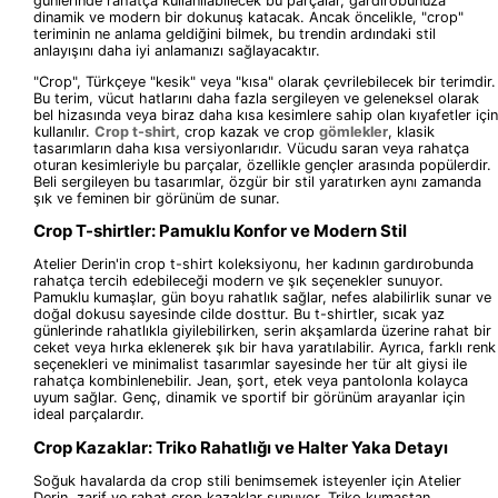
günlerinde rahatça kullanılabilecek bu parçalar, gardırobunuza
dinamik ve modern bir dokunuş katacak. Ancak öncelikle, "crop"
teriminin ne anlama geldiğini bilmek, bu trendin ardındaki stil
anlayışını daha iyi anlamanızı sağlayacaktır.
"Crop", Türkçeye "kesik" veya "kısa" olarak çevrilebilecek bir terimdir.
Bu terim, vücut hatlarını daha fazla sergileyen ve geleneksel olarak
bel hizasında veya biraz daha kısa kesimlere sahip olan kıyafetler için
kullanılır.
Crop t-shirt,
crop kazak ve crop
gömlekler
, klasik
tasarımların daha kısa versiyonlarıdır. Vücudu saran veya rahatça
oturan kesimleriyle bu parçalar, özellikle gençler arasında popülerdir.
Beli sergileyen bu tasarımlar, özgür bir stil yaratırken aynı zamanda
şık ve feminen bir görünüm de sunar.
Crop T-shirtler: Pamuklu Konfor ve Modern Stil
Atelier Derin'in crop t-shirt koleksiyonu, her kadının gardırobunda
rahatça tercih edebileceği modern ve şık seçenekler sunuyor.
Pamuklu kumaşlar, gün boyu rahatlık sağlar, nefes alabilirlik sunar ve
doğal dokusu sayesinde cilde dosttur. Bu t-shirtler, sıcak yaz
günlerinde rahatlıkla giyilebilirken, serin akşamlarda üzerine rahat bir
ceket veya hırka eklenerek şık bir hava yaratılabilir. Ayrıca, farklı renk
seçenekleri ve minimalist tasarımlar sayesinde her tür alt giysi ile
rahatça kombinlenebilir. Jean, şort, etek veya pantolonla kolayca
uyum sağlar. Genç, dinamik ve sportif bir görünüm arayanlar için
ideal parçalardır.
Crop Kazaklar: Triko Rahatlığı ve Halter Yaka Detayı
Soğuk havalarda da crop stili benimsemek isteyenler için Atelier
Derin, zarif ve rahat crop kazaklar sunuyor. Triko kumaştan