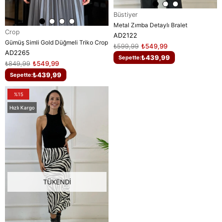
Büstiyer
Metal Zımba Detaylı Bralet
Crop
AD2122
Gümüş Simli Gold Düğmeli Triko Crop
₺599,99
₺549,99
AD2265
₺439,99
Sepette:
₺849,99
₺549,99
₺439,99
Sepette:
%15
Hızlı Kargo
TÜKENDI