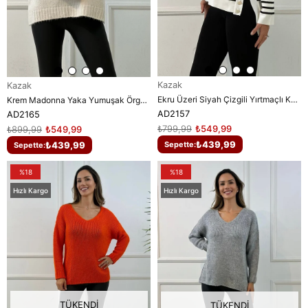
Kazak
Kazak
Ekru Üzeri Siyah Çizgili Yırtmaçlı Kazak
Krem Madonna Yaka Yumuşak Örgü Kazak
AD2157
AD2165
₺799,99
₺549,99
₺899,99
₺549,99
₺439,99
₺439,99
Sepette:
Sepette:
%18
%18
Hızlı Kargo
Hızlı Kargo
TÜKENDI
TÜKENDI