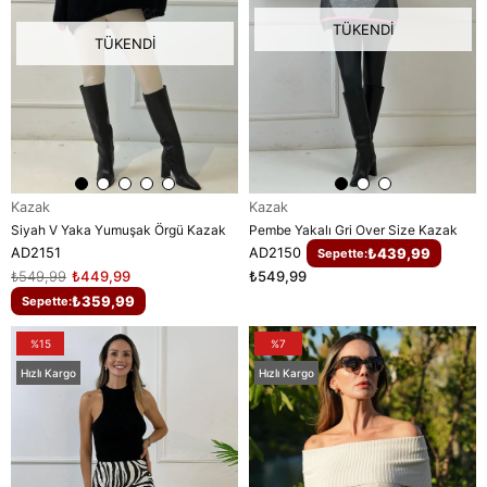
TÜKENDI
TÜKENDI
Kazak
Kazak
Siyah V Yaka Yumuşak Örgü Kazak
Pembe Yakalı Gri Over Size Kazak
AD2151
AD2150
₺439,99
Sepette:
₺549,99
₺449,99
₺549,99
₺359,99
Sepette:
%15
%7
Hızlı Kargo
Hızlı Kargo