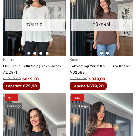
TÜKENDI
TÜKENDI
Kazak
Kazak
Ekru Uzun Kollu Salaş Triko Kazak
Kahverengi Yarım Kollu Triko Kazak
AD2571
AD2569
₺1.249,99
₺849,00
₺1.249,99
₺849,00
₺679,20
₺679,20
Sepette:
Sepette:
%32
%52
Hızlı Kargo
Hızlı Kargo