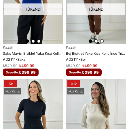
TÜKENDI
TÜKENDI
Kazak
Kazak
Saks Mavisi Bisiklet Yaka Kısa Kollu İnce Triko Kazak
Bej Bisiklet Yaka Kısa Kollu İnce Triko Kazak
AD2111-Saks
AD2111-Bej
₺549,99
₺499,99
₺549,99
₺499,99
₺399,99
₺399,99
Sepette:
Sepette:
%9
%10
Hızlı Kargo
Hızlı Kargo