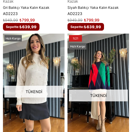
Kazak
Kazak
Gri Balıkçı Yaka Kalın Kazak
Siyah Balıkçı Yaka Kalın Kazak
AD2223
AD2223
₺949,99
₺799,99
₺949,99
₺799,99
₺639,99
₺639,99
Sepette:
Sepette:
Hızlı Kargo
%21
Hızlı Kargo
TÜKENDI
TÜKENDI