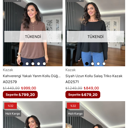
TÜKENDI
TÜKENDI
Kazak
Kazak
Kahverengi Yakalı Yarım Kollu Düğmeli Triko Kazak
Siyah Uzun Kollu Salaş Triko Kazak
AD2579
AD2571
₺1.449,99
₺999,00
₺1.249,99
₺849,00
₺799,20
₺679,20
Sepette:
Sepette:
%32
%32
Hızlı Kargo
Hızlı Kargo