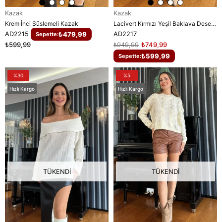
Kazak
Kazak
Krem İnci Süslemeli Kazak
Lacivert Kırmızı Yeşil Baklava Desen Kazak
AD2215
₺479,99
AD2217
Sepette:
₺599,99
₺949,99
₺749,99
₺599,99
Sepette:
%30
%5
Hızlı Kargo
Hızlı Kargo
TÜKENDI
TÜKENDI