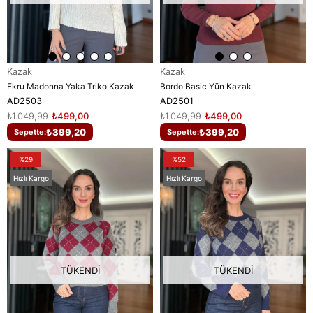
Kazak
Kazak
Ekru Madonna Yaka Triko Kazak
Bordo Basic Yün Kazak
AD2503
AD2501
₺1.049,99
₺499,00
₺1.049,99
₺499,00
₺399,20
₺399,20
Sepette:
Sepette:
%29
%52
Hızlı Kargo
Hızlı Kargo
TÜKENDI
TÜKENDI