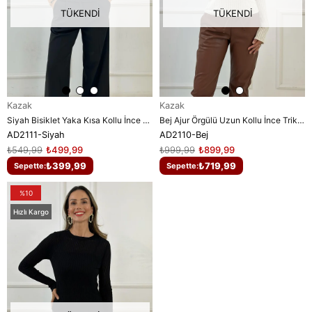
TÜKENDI
TÜKENDI
Kazak
Kazak
Siyah Bisiklet Yaka Kısa Kollu İnce Triko Kazak
Bej Ajur Örgülü Uzun Kollu İnce Triko Kazak
AD2111-Siyah
AD2110-Bej
₺549,99
₺499,99
₺999,99
₺899,99
₺399,99
₺719,99
Sepette:
Sepette:
%10
Hızlı Kargo