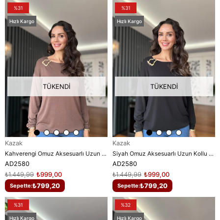
%31
%31
Hızlı Kargo
Hızlı Kargo
TÜKENDI
TÜKENDI
Kazak
Kazak
Kahverengi Omuz Aksesuarlı Uzun Kollu Triko Kazak
Siyah Omuz Aksesuarlı Uzun Kollu Triko Kazak
AD2580
AD2580
₺1.449,99
₺999,00
₺1.449,99
₺999,00
₺799,20
₺799,20
Sepette:
Sepette:
%31
%32
Hızlı Kargo
Hızlı Kargo