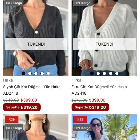
Hızlı Kargo
Hızlı Kargo
TÜKENDI
TÜKENDI
Hırka
Hırka
Siyah Çift Kat Düğmeli Yün Hırka
Ekru Çift Kat Düğmeli Yün Hırka
AD2418
AD2418
₺649,99
₺399,00
₺649,99
₺399,00
₺319,20
₺319,20
Sepette:
Sepette:
%39
%15
Hızlı Kargo
Hızlı Kargo