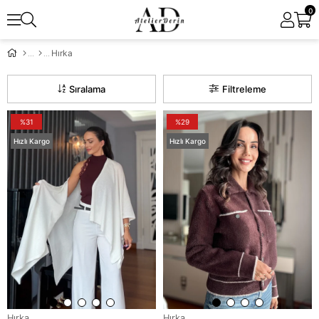
0
Hırka
Sıralama
Filtreleme
%31
%29
Hızlı Kargo
Hızlı Kargo
Hırka
Hırka