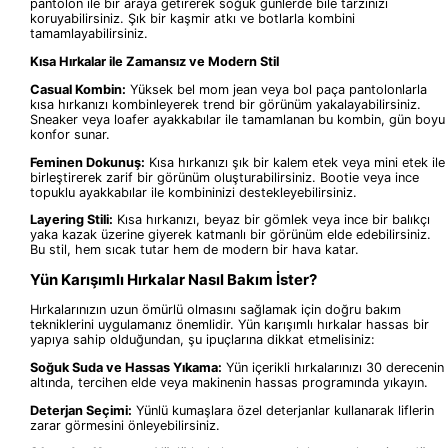
pantolon ile bir araya getirerek soğuk günlerde bile tarzınızı
koruyabilirsiniz. Şık bir kaşmir atkı ve botlarla kombini
tamamlayabilirsiniz.
Kısa Hırkalar ile Zamansız ve Modern Stil
Casual Kombin:
Yüksek bel mom jean veya bol paça pantolonlarla
kısa hırkanızı kombinleyerek trend bir görünüm yakalayabilirsiniz.
Sneaker veya loafer ayakkabılar ile tamamlanan bu kombin, gün boyu
konfor sunar.
Feminen Dokunuş:
Kısa hırkanızı şık bir kalem etek veya mini etek ile
birleştirerek zarif bir görünüm oluşturabilirsiniz. Bootie veya ince
topuklu ayakkabılar ile kombininizi destekleyebilirsiniz.
Layering Stili:
Kısa hırkanızı, beyaz bir gömlek veya ince bir balıkçı
yaka kazak üzerine giyerek katmanlı bir görünüm elde edebilirsiniz.
Bu stil, hem sıcak tutar hem de modern bir hava katar.
Yün Karışımlı Hırkalar Nasıl Bakım İster?
Hırkalarınızın uzun ömürlü olmasını sağlamak için doğru bakım
tekniklerini uygulamanız önemlidir. Yün karışımlı hırkalar hassas bir
yapıya sahip olduğundan, şu ipuçlarına dikkat etmelisiniz:
Soğuk Suda ve Hassas Yıkama:
Yün içerikli hırkalarınızı 30 derecenin
altında, tercihen elde veya makinenin hassas programında yıkayın.
Deterjan Seçimi:
Yünlü kumaşlara özel deterjanlar kullanarak liflerin
zarar görmesini önleyebilirsiniz.