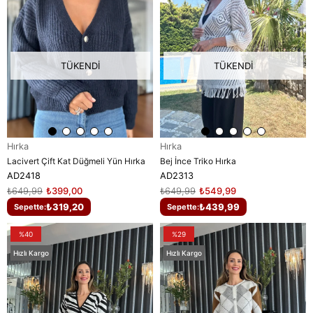
TÜKENDI
TÜKENDI
Hırka
Hırka
Lacivert Çift Kat Düğmeli Yün Hırka
Bej İnce Triko Hırka
AD2418
AD2313
₺649,99
₺399,00
₺649,99
₺549,99
₺319,20
₺439,99
Sepette:
Sepette:
%40
%29
Hızlı Kargo
Hızlı Kargo