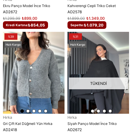
Ekru Panço Model İnce Triko
Kahverengi Cepli Triko Ceket
AD2672
AD2578
₺1.299,99
₺899,00
₺1.899,00
₺1.349,00
₺854,05
₺1.079,20
Kredi Kartına:
Sepette:
%39
%31
Hızlı Kargo
Hızlı Kargo
TÜKENDI
Hırka
Hırka
Gri Çift Kat Düğmeli Yün Hırka
Siyah Panço Model İnce Triko
AD2418
AD2672