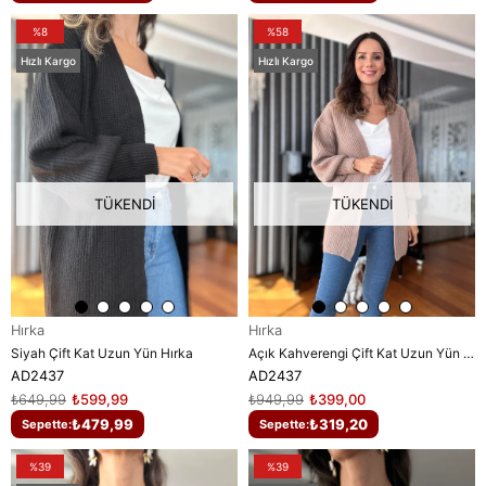
%8
%58
Hızlı Kargo
Hızlı Kargo
TÜKENDI
TÜKENDI
Hırka
Hırka
Siyah Çift Kat Uzun Yün Hırka
Açık Kahverengi Çift Kat Uzun Yün Hırka
AD2437
AD2437
₺649,99
₺599,99
₺949,99
₺399,00
₺479,99
₺319,20
Sepette:
Sepette:
%39
%39