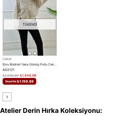
TÜKENDI
Ceket
Ekru Bisiklet Yaka Gümüş Pullu Ceket
AD2121
₺2.049,99
₺1.449,99
₺1.159,99
Sepette:
1
Atelier Derin Hırka Koleksiyonu: