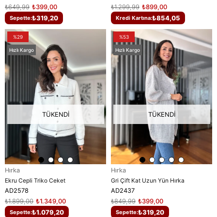
₺649,99
₺399,00
₺1.299,99
₺899,00
₺319,20
₺854,05
Sepette:
Kredi Kartına:
%29
%53
Hızlı Kargo
Hızlı Kargo
TÜKENDI
TÜKENDI
Hırka
Hırka
Ekru Cepli Triko Ceket
Gri Çift Kat Uzun Yün Hırka
AD2578
AD2437
₺1.899,00
₺1.349,00
₺849,99
₺399,00
₺1.079,20
₺319,20
Sepette:
Sepette: