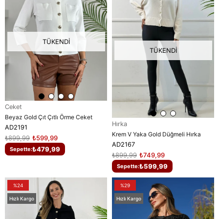
TÜKENDI
TÜKENDI
Ceket
Beyaz Gold Çıt Çıtlı Örme Ceket
Hırka
AD2191
Krem V Yaka Gold Düğmeli Hırka
₺899,99
₺599,99
AD2167
₺479,99
Sepette:
₺899,99
₺749,99
₺599,99
Sepette:
%24
%29
Hızlı Kargo
Hızlı Kargo