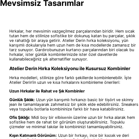
Mevsimsiz Tasarımlar
Hırkalar, her mevsimin vazgeçilmez parçalarından biridir. Hem sıcak
tutan hem de stilinize sofistike bir dokunuş katan bu parçalar, şıklık
ve rahatlığı bir araya getirir. Atelier Derin hırka koleksiyonu, yün
karışımlı dokularıyla hem uzun hem de kısa modellerde zamansız bir
tarz sunuyor. Gardırobunuzun kurtarıcı parçalarından biri olacak bu
hırkalar, ister günlük kombinlerinizde ister özel davetlerde
kullanabileceğiniz şık alternatifler sunuyor.
Atelier Derin Hırka Koleksiyonu ile Kusursuz Kombinler
Hırka modelleri, stilinize göre farklı şekillerde kombinlenebilir. İşte
Atelier Derin’in uzun ve kısa hırkalarını kombinleme önerileri:
Uzun Hırkalar ile Rahat ve Şık Kombinler
Günlük Şıklık:
Uzun yün karışımlı hırkanızı basic bir
tişört
ve skinny
jean ile tamamlayarak zahmetsiz bir şıklık elde edebilirsiniz. Sneakers
veya topuklu botlarla kombininize farklı bir hava katabilirsiniz.
Ofis Şıklığı:
Midi boy bir
elbisenin
üzerine uzun bir hırka alarak hem
sofistike hem de rahat bir görünüm oluşturabilirsiniz. Topuklu
çizmeler ve minimal takılar ile kombininizi tamamlayabilirsiniz.
Kışın Katmanlı Görünüm:
Uzun bir hırkayı, ince bir
kazak
ve deri