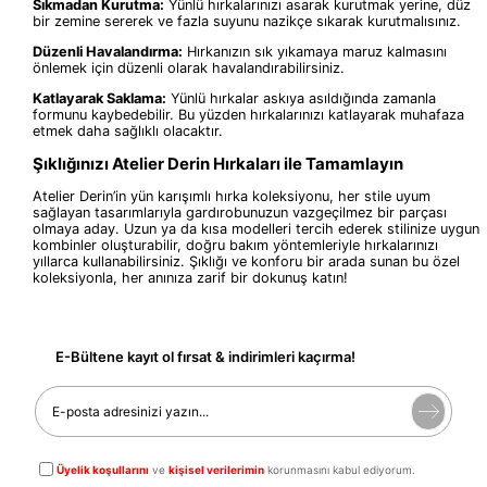
Sıkmadan Kurutma:
Yünlü hırkalarınızı asarak kurutmak yerine, düz
bir zemine sererek ve fazla suyunu nazikçe sıkarak kurutmalısınız.
Düzenli Havalandırma:
Hırkanızın sık yıkamaya maruz kalmasını
önlemek için düzenli olarak havalandırabilirsiniz.
Katlayarak Saklama:
Yünlü hırkalar askıya asıldığında zamanla
formunu kaybedebilir. Bu yüzden hırkalarınızı katlayarak muhafaza
etmek daha sağlıklı olacaktır.
Şıklığınızı Atelier Derin Hırkaları ile Tamamlayın
Atelier Derin’in yün karışımlı hırka koleksiyonu, her stile uyum
sağlayan tasarımlarıyla gardırobunuzun vazgeçilmez bir parçası
olmaya aday. Uzun ya da kısa modelleri tercih ederek stilinize uygun
kombinler oluşturabilir, doğru bakım yöntemleriyle hırkalarınızı
yıllarca kullanabilirsiniz. Şıklığı ve konforu bir arada sunan bu özel
koleksiyonla, her anınıza zarif bir dokunuş katın!
E-Bültene kayıt ol fırsat & indirimleri kaçırma!
Üyelik koşullarını
ve
kişisel verilerimin
korunmasını kabul ediyorum.