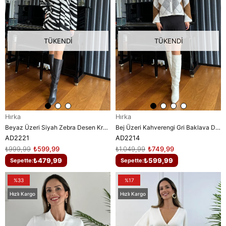
TÜKENDI
TÜKENDI
Hırka
Hırka
Beyaz Üzeri Siyah Zebra Desen Kruvaze Hırka
Bej Üzeri Kahverengi Gri Baklava Desenli Hırka
AD2221
AD2214
₺999,99
₺599,99
₺1.049,99
₺749,99
₺479,99
₺599,99
Sepette:
Sepette:
%33
%17
Hızlı Kargo
Hızlı Kargo