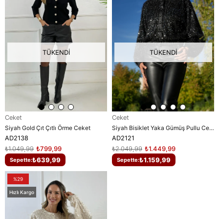
TÜKENDI
TÜKENDI
Ceket
Ceket
Siyah Gold Çıt Çıtlı Örme Ceket
Siyah Bisiklet Yaka Gümüş Pullu Ceket
AD2138
AD2121
₺1.049,99
₺799,99
₺2.049,99
₺1.449,99
₺639,99
₺1.159,99
Sepette:
Sepette:
%29
Hızlı Kargo