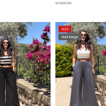
₺1.599,99
%33
rgo
Hızlı Kargo