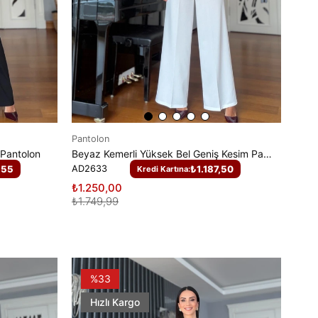
Pantolon
o Pantolon
Beyaz Kemerli Yüksek Bel Geniş Kesim Pantolon
,55
AD2633
₺1.187,50
Kredi Kartına:
₺1.250,00
₺1.749,99
%33
Hızlı Kargo