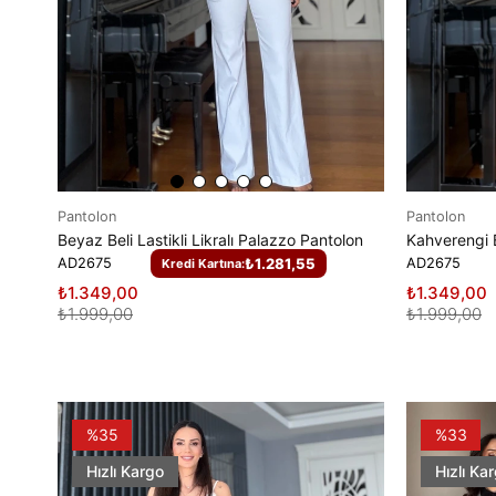
Pantolon
Pantolon
Beyaz Beli Lastikli Likralı Palazzo Pantolon
AD2675
₺1.281,55
AD2675
Kredi Kartına:
₺1.349,00
₺1.349,00
₺1.999,00
₺1.999,00
%35
%33
Hızlı Kargo
Hızlı Ka