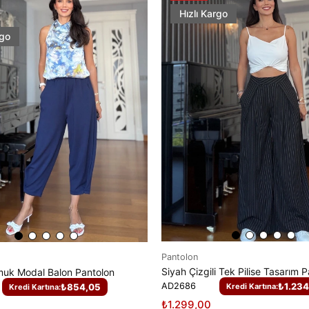
Hızlı Kargo
rgo
Pantolon
muk Modal Balon Pantolon
AD2686
₺1.234
₺854,05
Kredi Kartına:
Kredi Kartına:
₺1.299,00