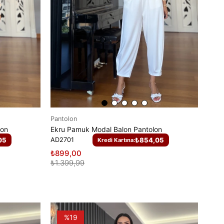
Pantolon
lon
Ekru Pamuk Modal Balon Pantolon
05
AD2701
₺854,05
Kredi Kartına:
₺899,00
₺1.399,99
%19