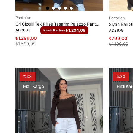
Pantolon
Pantolon
Gri Çizgili Tek Pilise Tasarım Palazzo Pantolon
AD2686
₺1.234,05
AD2679
Kredi Kartına:
₺1.299,00
₺799,00
₺1.599,99
₺1.199,99
%33
%33
Hızlı Kargo
Hızlı Ka