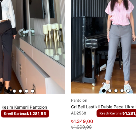
Pantolon
Gri Beli Lastikli Duble Paça Likra
 Kesim Kemerli Pantolon
AD2568
₺1.281
₺1.281,55
Kredi Kartına:
Kredi Kartına:
₺1.349,00
₺1.999,00