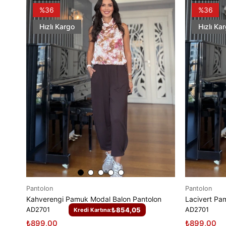
Ürün
Ürün
%36
%36
Hızlı Kargo
Hızlı Ka
Pantolon
Pantolon
Kahverengi Pamuk Modal Balon Pantolon
Lacivert Pa
AD2701
₺854,05
AD2701
Kredi Kartına:
₺899,00
₺899,00