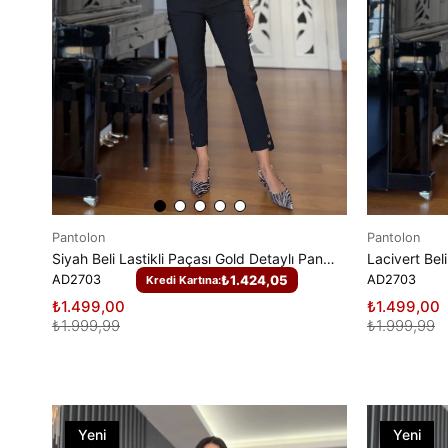
Pantolon
Pantolon
Siyah Beli Lastikli Paçası Gold Detaylı Pantolon
AD2703
₺1.424,05
AD2703
Kredi Kartına:
₺1.499,00
₺1.499,00
₺1.999,99
₺1.999,99
Yeni
Yeni