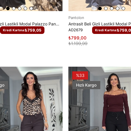
Pantolon
Siyah Beli Gizli Lastikli Modal Palazzo Pantolon
₺759,05
AD2679
₺759,
Kredi Kartına:
Kredi Kartına:
₺799,00
₺1.199,99
%33
rgo
Hızlı Kargo