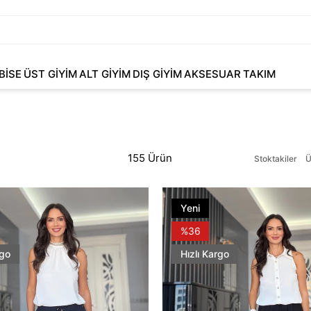
BİSE
ÜST GİYİM
ALT GİYİM
DIŞ GİYİM
AKSESUAR
TAKIM
155 Ürün
Stoktakiler
Ü
Yeni
Ürün
%36
rgo
Hızlı Kargo