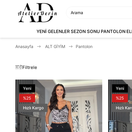
YENİ GELENLER
SEZON SONU
PANTOLON
EL
Anasayfa
ALT GİYİM
Pantolon
Filtrele
Yeni
Yeni
Ürün
Ürün
%25
%25
Hızlı Kargo
Hızlı Ka