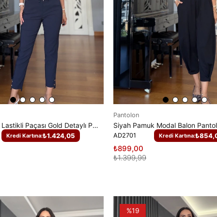
Pantolon
Siyah Pamuk Modal Balon Panto
Lacivert Beli Lastikli Paçası Gold Detaylı Pantolon
AD2701
₺854,
₺1.424,05
Kredi Kartına:
Kredi Kartına:
₺899,00
₺1.399,99
%19