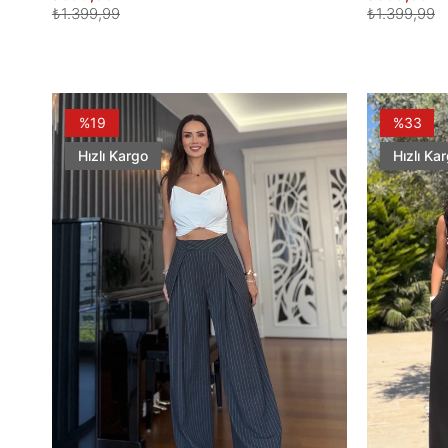
₺1.399,99
₺1.399,99
%19
%33
Hızlı Kargo
Hızlı Ka