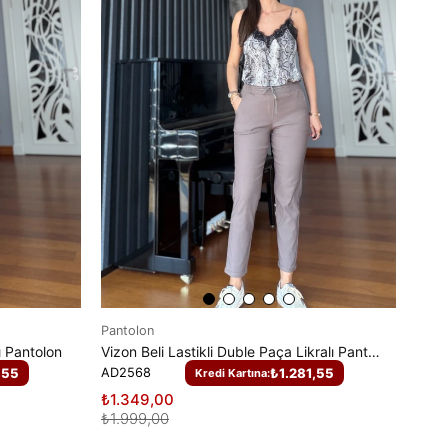
Pantolon
lı Pantolon
Vizon Beli Lastikli Duble Paça Likralı Pantolon
,55
AD2568
₺1.281,55
Kredi Kartına:
₺1.349,00
₺1.999,00