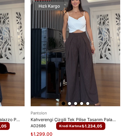
Hızlı Kargo
Pantolon
Siyah Çizgili Tek Pilise Tasarım Palazzo Pantolon
Kahverengi Çizgili Tek Pilise Tasarım Palazzo Pantolon
,05
AD2686
₺1.234,05
Kredi Kartına:
₺1.299,00