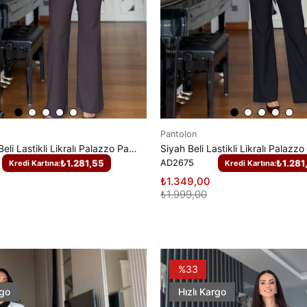
Pantolon
Kahverengi Beli Lastikli Likralı Palazzo Pantolon
Siyah Beli Lastikli Likralı Palazz
₺1.281,55
AD2675
₺1.281
Kredi Kartına:
Kredi Kartına:
₺1.349,00
₺1.999,00
%33
rgo
Hızlı Kargo