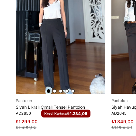
Pantolon
Pantolon
Siyah Likralı Çımalı Tensel Pantolon
Siyah Havuç
AD2650
₺1.234,05
AD2645
Kredi Kartına:
₺1.299,00
₺1.349,00
₺1.999,00
₺1.999,00