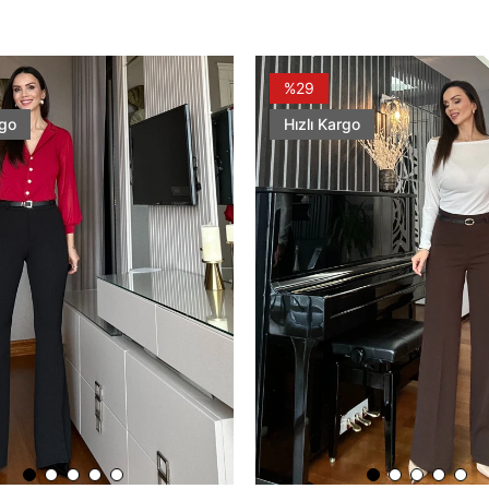
%29
rgo
Hızlı Kargo