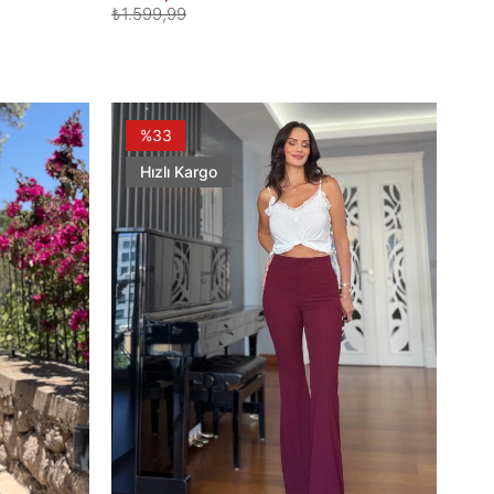
₺1.599,99
%33
Hızlı Kargo