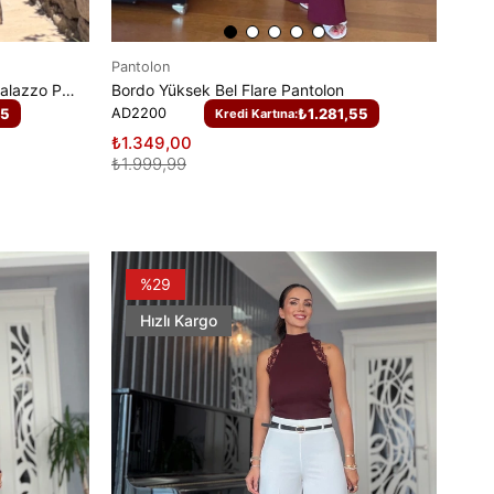
Pantolon
Antrasit Beli Gizli Lastikli Modal Palazzo Pantolon
Bordo Yüksek Bel Flare Pantolon
05
AD2200
₺1.281,55
Kredi Kartına:
₺1.349,00
₺1.999,99
%29
Hızlı Kargo