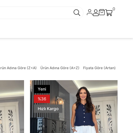
0
rün Adına Göre (Z<A)
Ürün Adına Göre (A>Z)
Fiyata Göre (Artan)
Yeni
Ürün
%36
Hızlı Kargo