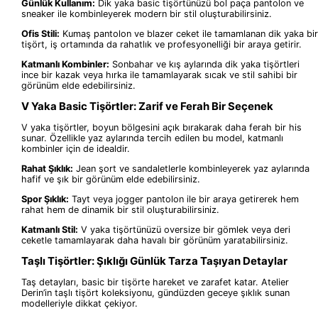
Günlük Kullanım:
Dik yaka basic tişörtünüzü bol paça pantolon ve
sneaker ile kombinleyerek modern bir stil oluşturabilirsiniz.
Ofis Stili:
Kumaş pantolon ve blazer ceket ile tamamlanan dik yaka bir
tişört, iş ortamında da rahatlık ve profesyonelliği bir araya getirir.
Katmanlı Kombinler:
Sonbahar ve kış aylarında dik yaka tişörtleri
ince bir kazak veya hırka ile tamamlayarak sıcak ve stil sahibi bir
görünüm elde edebilirsiniz.
V Yaka Basic Tişörtler: Zarif ve Ferah Bir Seçenek
V yaka tişörtler, boyun bölgesini açık bırakarak daha ferah bir his
sunar. Özellikle yaz aylarında tercih edilen bu model, katmanlı
kombinler için de idealdir.
Rahat Şıklık:
Jean şort ve sandaletlerle kombinleyerek yaz aylarında
hafif ve şık bir görünüm elde edebilirsiniz.
Spor Şıklık:
Tayt veya jogger pantolon ile bir araya getirerek hem
rahat hem de dinamik bir stil oluşturabilirsiniz.
Katmanlı Stil:
V yaka tişörtünüzü oversize bir gömlek veya deri
ceketle tamamlayarak daha havalı bir görünüm yaratabilirsiniz.
Taşlı Tişörtler: Şıklığı Günlük Tarza Taşıyan Detaylar
Taş detayları, basic bir tişörte hareket ve zarafet katar. Atelier
Derin’in taşlı tişört koleksiyonu, gündüzden geceye şıklık sunan
modelleriyle dikkat çekiyor.