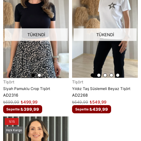
TÜKENDI
TÜKENDI
Tişört
Tişört
Yıldız Taş Süslemeli Beyaz Tişört
Siyah Pamuklu Crop Tişört
AD2268
AD2316
₺649,99
₺549,99
₺699,99
₺499,99
₺439,99
₺399,99
Sepette:
Sepette:
%15
Hızlı Kargo