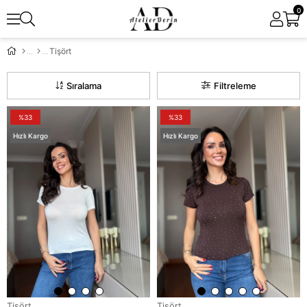
0
Tişört
Sıralama
Filtreleme
%33
%33
Hızlı Kargo
Hızlı Kargo
Tişört
Tişört