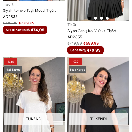
Tişört
Siyah Komple Taşlı Modal Tişört
AD2638
₺749,99
₺499,99
Tişört
₺474,99
Kredi Kartına:
Siyah Geniş Kol V Yaka Tişört
AD2355
₺749,99
₺599,99
₺479,99
Sepette:
%20
%20
Hızlı Kargo
Hızlı Kargo
TÜKENDI
TÜKENDI