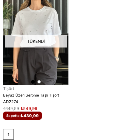
TÜKENDI
Tişört
Beyaz Üzeri Serpme Taşlı Tişört
AD2274
₺649,99
₺549,99
₺439,99
Sepette:
1