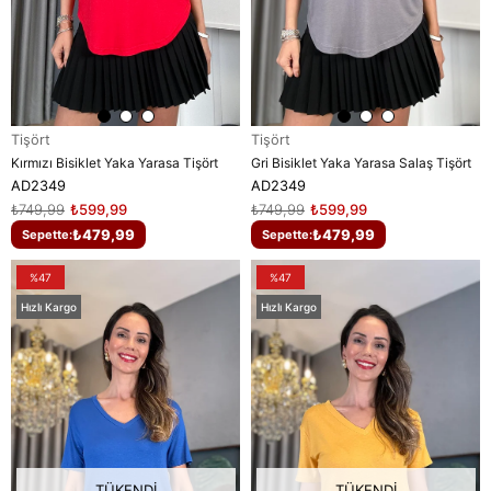
Tişört
Tişört
Kırmızı Bisiklet Yaka Yarasa Tişört
Gri Bisiklet Yaka Yarasa Salaş Tişört
AD2349
AD2349
₺749,99
₺599,99
₺749,99
₺599,99
₺479,99
₺479,99
Sepette:
Sepette:
%47
%47
Hızlı Kargo
Hızlı Kargo
TÜKENDI
TÜKENDI