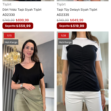
Tişört
Tişört
Dört Yıldız Taşlı Siyah Tişört
Taşlı Tüy Detaylı Siyah Tişört
AD2330
AD2335
₺749,99
₺699,99
₺749,99
₺649,99
₺559,99
₺519,99
Sepette:
Sepette:
%15
%38
Hızlı Kargo
Hızlı Kargo