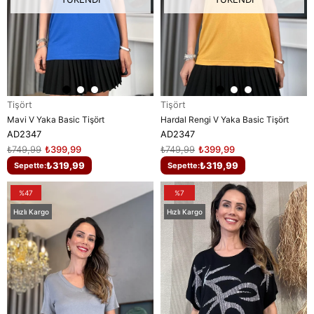
Tişört
Tişört
Mavi V Yaka Basic Tişört
Hardal Rengi V Yaka Basic Tişört
AD2347
AD2347
₺749,99
₺399,99
₺749,99
₺399,99
₺319,99
₺319,99
Sepette:
Sepette:
%47
%7
Hızlı Kargo
Hızlı Kargo