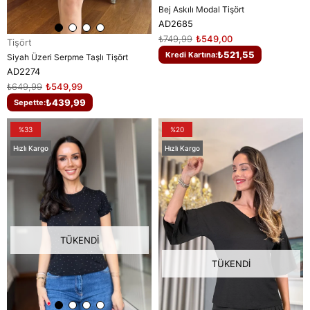
Bej Askılı Modal Tişört
AD2685
₺749,99
₺549,00
Tişört
₺521,55
Kredi Kartına:
Siyah Üzeri Serpme Taşlı Tişört
AD2274
₺649,99
₺549,99
₺439,99
Sepette:
%33
%20
Hızlı Kargo
Hızlı Kargo
TÜKENDI
TÜKENDI