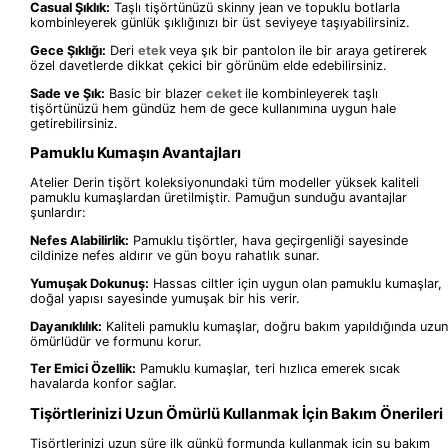
Casual Şıklık:
Taşlı tişörtünüzü skinny jean ve topuklu botlarla
kombinleyerek günlük şıklığınızı bir üst seviyeye taşıyabilirsiniz.
Gece Şıklığı:
Deri
etek
veya şık bir pantolon ile bir araya getirerek
özel davetlerde dikkat çekici bir görünüm elde edebilirsiniz.
Sade ve Şık:
Basic bir blazer
ceket
ile kombinleyerek taşlı
tişörtünüzü hem gündüz hem de gece kullanımına uygun hale
getirebilirsiniz.
Pamuklu Kumaşın Avantajları
Atelier Derin tişört koleksiyonundaki tüm modeller yüksek kaliteli
pamuklu kumaşlardan üretilmiştir. Pamuğun sunduğu avantajlar
şunlardır:
Nefes Alabilirlik:
Pamuklu tişörtler, hava geçirgenliği sayesinde
cildinize nefes aldırır ve gün boyu rahatlık sunar.
Yumuşak Dokunuş:
Hassas ciltler için uygun olan pamuklu kumaşlar,
doğal yapısı sayesinde yumuşak bir his verir.
Dayanıklılık:
Kaliteli pamuklu kumaşlar, doğru bakım yapıldığında uzun
ömürlüdür ve formunu korur.
Ter Emici Özellik:
Pamuklu kumaşlar, teri hızlıca emerek sıcak
havalarda konfor sağlar.
Tişörtlerinizi Uzun Ömürlü Kullanmak İçin Bakım Önerileri
Tişörtlerinizi uzun süre ilk günkü formunda kullanmak için şu bakım