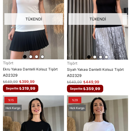
TÜKENDI
TÜKENDI
Tişört
Tişört
Ekru Yakası Dantelli Kolsuz Tişört
Siyah Yakası Dantelli Kolsuz Tişört
AD2329
AD2329
₺649,99
₺399,99
₺649,99
₺449,99
₺319,99
₺359,99
Sepette:
Sepette:
%15
%29
Hızlı Kargo
Hızlı Kargo