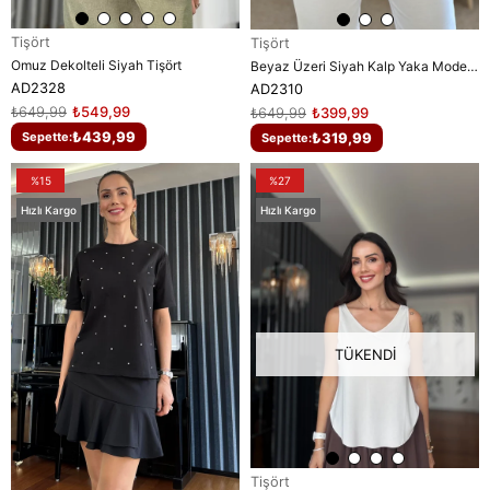
Tişört
Tişört
Omuz Dekolteli Siyah Tişört
Beyaz Üzeri Siyah Kalp Yaka Model Tişört
AD2328
AD2310
₺649,99
₺549,99
₺649,99
₺399,99
₺439,99
₺319,99
Sepette:
Sepette:
%15
%27
Hızlı Kargo
Hızlı Kargo
TÜKENDI
Tişört