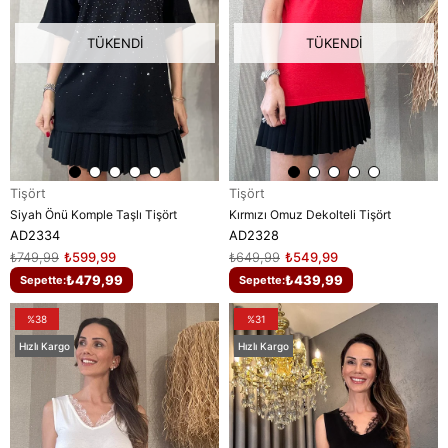
TÜKENDI
TÜKENDI
Tişört
Tişört
Siyah Önü Komple Taşlı Tişört
Kırmızı Omuz Dekolteli Tişört
AD2334
AD2328
₺749,99
₺599,99
₺649,99
₺549,99
₺479,99
₺439,99
Sepette:
Sepette:
%38
%31
Hızlı Kargo
Hızlı Kargo