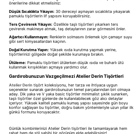
önerilerine dikkat etmelisiniz:
Düşük Sıcaklıkta Yıkayın:
30 dereceyi aşmayan sıcaklıkta yıkayarak
pamuklu tişörtlerin lif yapısını koruyabilirsiniz.
Ters Çevirerek Yıkayın:
Özellikle taşlı tişörtleri yıkarken ters
çevirerek makineye atmak, taş detaylarının zarar görmesini önler.
Ağartıcı Kullanmayın:
Renklerin solmasını önlemek için çamaşır suyu
gibi sert kimyasallardan kaçının.
Doğal Kurutma Yapın:
Yüksek ısıda kurutma yapmak yerine,
tişörtlerinizi gölgede doğal şekilde kurumaya bırakın.
Ütüleme:
Pamuklu tişörtleri ütülerken düşük ısıda ve buharlı ütü
kullanmak kırışıklıkları açmaya yardımcı olur.
Gardırobunuzun Vazgeçilmezi Atelier Derin Tişörtleri
Atelier Derin
tişört koleksiyonu, her tarza ve ihtiyaca uygun
seçenekler sunarak gardırobunuzun temel parçalarından biri olmaya
aday. Dik yaka ve V yaka basic tişörtler minimalist şıklık sunarken,
taşlı tişörtler özel günlerde de kullanılabilecek göz alıcı detaylar
içeriyor. Yüksek kaliteli pamuklu kumaş yapısı sayesinde gün boyu
konfor sağlayan bu tişörtler, doğru bakım yöntemleriyle uzun yıllar ilk
günkü formunu koruyacaktır.
Günlük kombinlerinizi Atelier Derin tişörtleri ile tamamlayarak hem
rahat hem de stil sahibi bir görünüm elde edebilirsiniz!