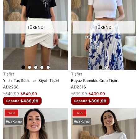
TÜKENDI
TÜKENDI
Tişört
Tişört
Yıldız Taş Süslemeli Siyah Tişört
Beyaz Pamuklu Crop Tişört
AD2268
AD2316
₺649,99
₺549,99
₺699,99
₺499,99
₺439,99
₺399,99
Sepette:
Sepette:
%29
%15
Hızlı Kargo
Hızlı Kargo