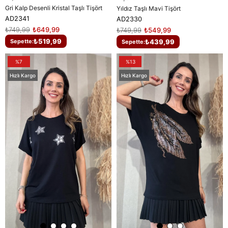
Gri Kalp Desenli Kristal Taşlı Tişört
Yıldız Taşlı Mavi Tişört
AD2341
AD2330
₺749,99
₺649,99
₺749,99
₺549,99
₺519,99
₺439,99
Sepette:
Sepette:
%7
%13
Hızlı Kargo
Hızlı Kargo