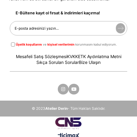
E-Bültene kayıt ol fırsat & indirimleri kaçırma!
Üyelik koşullarını
ve
kişisel verilerimin
korunmasını kabul ediyorum.
Mesafeli Satış Sözleşmesi
KVKK
ETK Aydınlatma Metni
Sıkça Sorulan Sorular
Bize Ulaşın
© 2023
Atelier Derin
- Tüm Hakları Saklıdır.