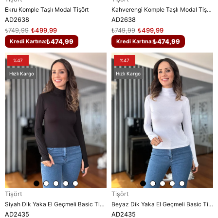
Ekru Komple Taşlı Modal Tişört
Kahverengi Komple Taşlı Modal Tişört
AD2638
AD2638
₺749,99
₺499,99
₺749,99
₺499,99
₺474,99
₺474,99
Kredi Kartına:
Kredi Kartına:
%47
%47
Hızlı Kargo
Hızlı Kargo
Tişört
Tişört
Siyah Dik Yaka El Geçmeli Basic Tişört
Beyaz Dik Yaka El Geçmeli Basic Tişört
AD2435
AD2435