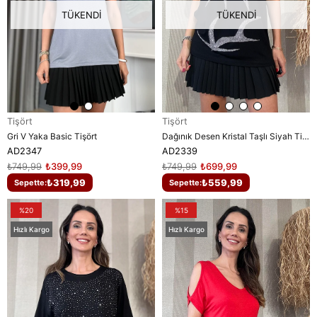
TÜKENDI
TÜKENDI
Tişört
Tişört
Gri V Yaka Basic Tişört
Dağınık Desen Kristal Taşlı Siyah Tişört
AD2347
AD2339
₺749,99
₺399,99
₺749,99
₺699,99
₺319,99
₺559,99
Sepette:
Sepette:
%20
%15
Hızlı Kargo
Hızlı Kargo