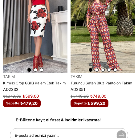
TAKIM
TAKIM
Kırmızı Crop Güllü Kalem Etek Takım
Turuncu Saten Bluz Pantolon Takım
AD2332
AD2351
₺1.049,99
₺599,00
₺1.449,99
₺749,00
₺479,20
₺599,20
Sepette:
Sepette:
E-Bültene kayıt ol fırsat & indirimleri kaçırma!