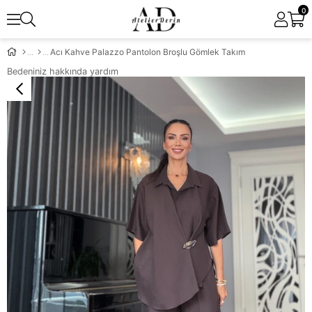
0
Acı Kahve Palazzo Pantolon Broşlu Gömlek Takım
Bedeniniz hakkında yardım