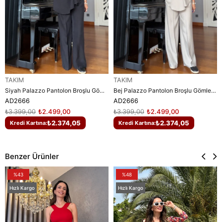
TAKIM
TAKIM
Siyah Palazzo Pantolon Broşlu Gömlek Takım
Bej Palazzo Pantolon Broşlu Gömlek Takım
AD2666
AD2666
₺3.399,00
₺2.499,00
₺3.399,00
₺2.499,00
₺2.374,05
₺2.374,05
Kredi Kartına:
Kredi Kartına:
Benzer Ürünler
%43
%48
Hızlı Kargo
Hızlı Kargo