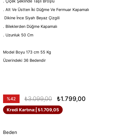
. Çiçek Şeklinde Taşlı Broşlu
. Alt Ve Üstten İki Düğme Ve Fermuar Kapamalı
Dikine İnce Siyah Beyaz Çizgili
. Bileklerden Düğme Kapamalı
. Uzunluk 50 Cm
Model Boyu 173 cm 55 Kg
Üzerindeki 36 Bedendir
₺3.099,00
₺1.799,00
%
42
İndirim
Kredi Kartına:
| ₺1.709,05
Beden