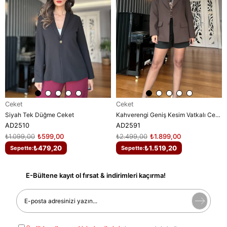
Ceket
Ceket
Siyah Tek Düğme Ceket
Kahverengi Geniş Kesim Vatkalı Ceket
AD2510
AD2591
₺1.099,00
₺599,00
₺2.499,00
₺1.899,00
₺479,20
₺1.519,20
Sepette:
Sepette:
E-Bültene kayıt ol fırsat & indirimleri kaçırma!