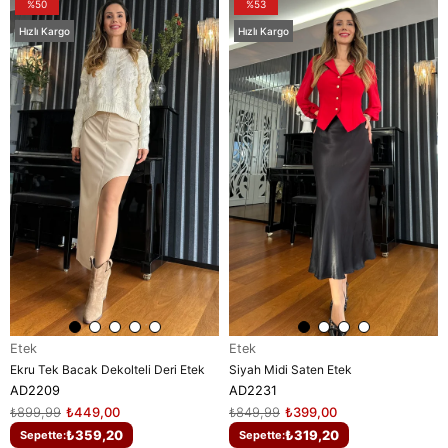
%50
%53
Hızlı Kargo
Hızlı Kargo
Etek
Etek
Ekru Tek Bacak Dekolteli Deri Etek
Siyah Midi Saten Etek
AD2209
AD2231
₺899,99
₺449,00
₺849,99
₺399,00
₺359,20
₺319,20
Sepette:
Sepette: