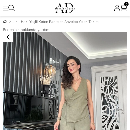
0
Haki Yeşili Keten Pantolon Anvelop Yelek Takım
Bedeniniz hakkında yardım