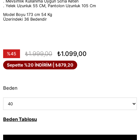
. Mevsimlik Kullanıma Uygun Sofia Keten
. Yelek Uzunluk 55 CM, Pantolon Uzunluk 105 Cm
Model Boyu 173 cm 54 Kg
Üzerindeki 36 Bedendir
₺1.999,00
₺1.099,00
%
45
İndirim
Sepette %20 İNDİRİM:
| ₺879,20
Beden
Beden Tablosu