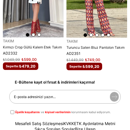
TAKIM
TAKIM
Kırmızı Crop Güllü Kalem Etek Takım
Turuncu Saten Bluz Pantolon Takım
AD2332
AD2351
₺1.049,99
₺599,00
₺1.449,99
₺749,00
₺479,20
₺599,20
Sepette:
Sepette:
E-Bültene kayıt ol fırsat & indirimleri kaçırma!
Üyelik koşullarını
ve
kişisel verilerimin
korunmasını kabul ediyorum.
Mesafeli Satış Sözleşmesi
KVKK
ETK Aydınlatma Metni
Sıkça Sorulan Sorular
Bize Ulaşın