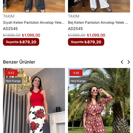
TAKIM
TAKIM
Siyah Keten Pantolon Anvelop Yelek Takım
Bej Keten Pantolon Anvelop Yelek Takım
AD2545
AD2545
₺1.999,00
₺1.099,00
₺1.999,00
₺1.099,00
₺879,20
₺879,20
Sepette:
Sepette:
Benzer Ürünler
%43
%48
Hızlı Kargo
Hızlı Kargo