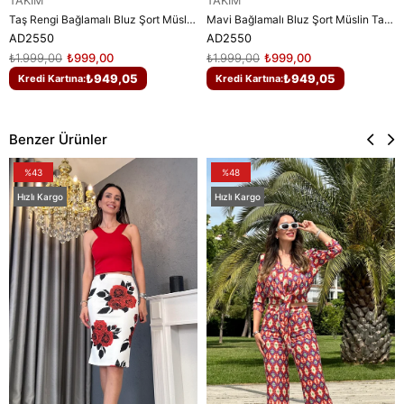
TAKIM
TAKIM
Taş Rengi Bağlamalı Bluz Şort Müslin Takım
Mavi Bağlamalı Bluz Şort Müslin Takım
AD2550
AD2550
₺1.999,00
₺999,00
₺1.999,00
₺999,00
₺949,05
₺949,05
Kredi Kartına:
Kredi Kartına:
Benzer Ürünler
%43
%48
Hızlı Kargo
Hızlı Kargo