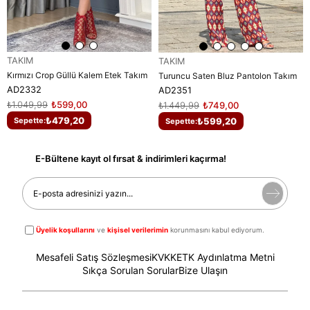
TAKIM
TAKIM
Kırmızı Crop Güllü Kalem Etek Takım
Turuncu Saten Bluz Pantolon Takım
AD2332
AD2351
₺1.049,99
₺599,00
₺1.449,99
₺749,00
₺479,20
₺599,20
Sepette:
Sepette:
E-Bültene kayıt ol fırsat & indirimleri kaçırma!
Üyelik koşullarını
ve
kişisel verilerimin
korunmasını kabul ediyorum.
Mesafeli Satış Sözleşmesi
KVKK
ETK Aydınlatma Metni
Sıkça Sorulan Sorular
Bize Ulaşın