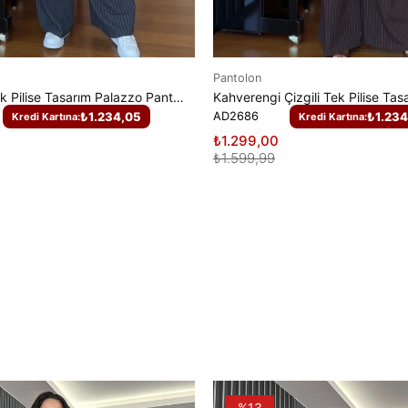
Pantolon
Gri Çizgili Tek Pilise Tasarım Palazzo Pantolon
₺1.234,05
AD2686
₺1.234
Kredi Kartına:
Kredi Kartına:
₺1.299,00
₺1.599,99
%13