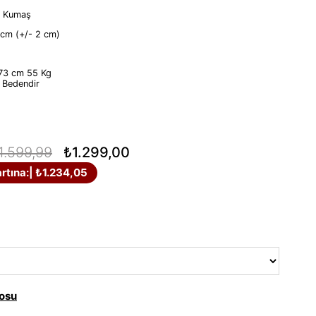
u Kumaş
 cm (+/- 2 cm)
73 cm 55 Kg
6 Bedendir
1.599,99
₺1.299,00
rtına:
| ₺1.234,05
osu