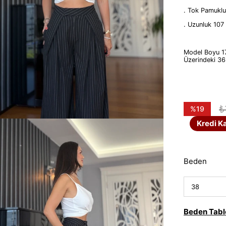
. Tok Pamukl
. Uzunluk 107
Model Boyu 1
Üzerindeki 3
₺
%
19
İndirim
Kredi Ka
Beden
Beden Tabl