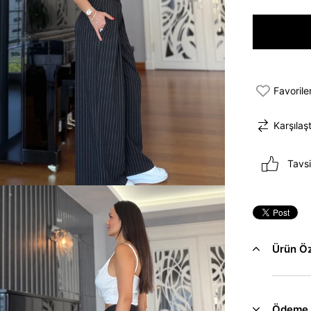
Favorile
Karşılaşt
Tavsi
Ürün Öze
Ödeme 