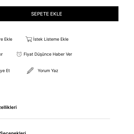
re Ekle
İstek Listeme Ekle
ır
Fiyat Düşünce Haber Ver
ye Et
Yorum Yaz
llikleri
Seçenekleri