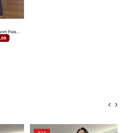
Kahverengi Çizgili Tek Pilise Tasarım Palazzo Pantolon
,05
%13