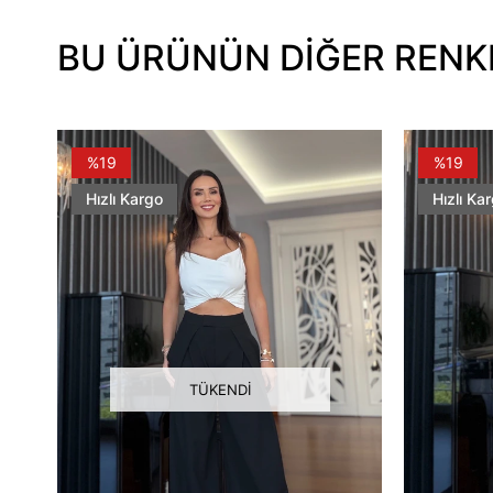
BU ÜRÜNÜN DİĞER RENK
%19
%19
Hızlı Kargo
Hızlı Ka
TÜKENDI