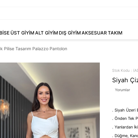
BİSE
ÜST GİYİM
ALT GİYİM
DIŞ GİYİM
AKSESUAR
TAKIM
ek Pilise Tasarım Palazzo Pantolon
Stok Kodu
(A
Siyah Çi
Yorumlar
. Siyah Üzeri
. Önden Tek Pi
. Yanlardan İk
. Düğme, Kan