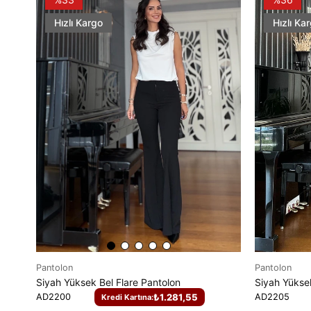
Hızlı Kargo
Hızlı Ka
Pantolon
Pantolon
Siyah Yüksek Bel Flare Pantolon
Siyah Yükse
AD2200
₺1.281,55
AD2205
Kredi Kartına: