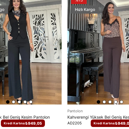
rgo
Hızlı Kargo
Pantolon
k Bel Geniş Kesim Pantolon
AD2205
₺949,
₺949,05
Kredi Kartına:
Kredi Kartına: