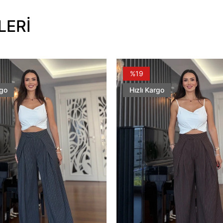
LERİ
%19
rgo
Hızlı Kargo