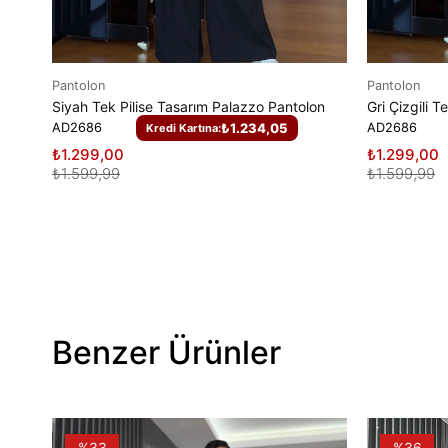
Pantolon
Pantolon
Siyah Tek Pilise Tasarım Palazzo Pantolon
AD2686
₺1.234,05
AD2686
Kredi Kartına:
₺1.299,00
₺1.299,00
₺1.599,99
₺1.599,99
Benzer Ürünler
%33
%36