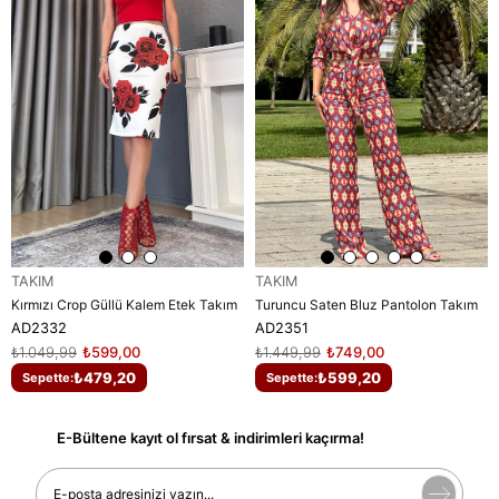
TAKIM
TAKIM
Kırmızı Crop Güllü Kalem Etek Takım
Turuncu Saten Bluz Pantolon Takım
AD2332
AD2351
₺1.049,99
₺599,00
₺1.449,99
₺749,00
₺479,20
₺599,20
Sepette:
Sepette:
E-Bültene kayıt ol fırsat & indirimleri kaçırma!