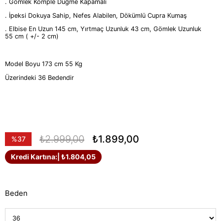
. Gömlek Komple Düğme Kapamalı
. İpeksi Dokuya Sahip, Nefes Alabilen, Dökümlü Cupra Kumaş
. Elbise En Uzun 145 cm, Yırtmaç Uzunluk 43 cm, Gömlek Uzunluk
55 cm ( +/- 2 cm)
Model Boyu 173 cm 55 Kg
Üzerindeki 36 Bedendir
₺2.999,00
₺1.899,00
%
37
İndirim
Kredi Kartına:
| ₺1.804,05
Beden