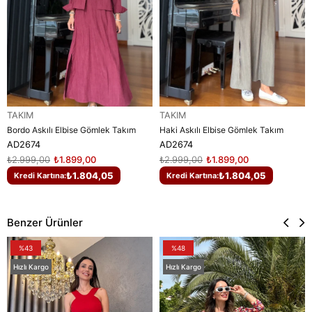
TAKIM
TAKIM
Bordo Askılı Elbise Gömlek Takım
Haki Askılı Elbise Gömlek Takım
AD2674
AD2674
₺2.999,00
₺1.899,00
₺2.999,00
₺1.899,00
₺1.804,05
₺1.804,05
Kredi Kartına:
Kredi Kartına:
Benzer Ürünler
%43
%48
Hızlı Kargo
Hızlı Kargo