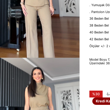
. Yumuşak Dö
. Pantolon U
36 Beden Bel
38 Beden Bel
40 Beden Bel
42 Beden Be
Ölçüler +/- 2 
Model Boyu 1
Üzerindeki 3
₺
%
30
İndirim
Kredi Ka