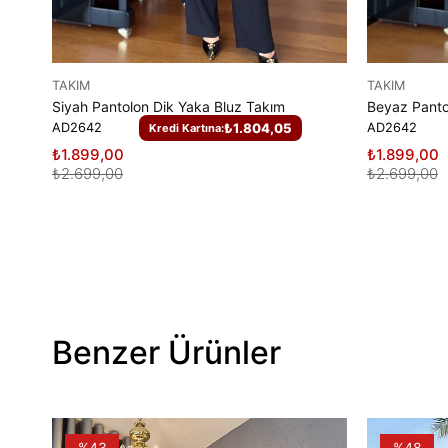
TAKIM
TAKIM
Siyah Pantolon Dik Yaka Bluz Takım
Beyaz Panto
AD2642
₺1.804,05
AD2642
Kredi Kartına:
₺1.899,00
₺1.899,00
₺2.699,00
₺2.699,00
Benzer Ürünler
%43
%48