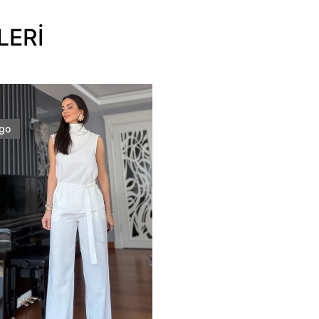
LERİ
rgo