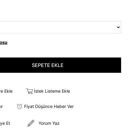
osu
re Ekle
İstek Listeme Ekle
ır
Fiyat Düşünce Haber Ver
ye Et
Yorum Yaz