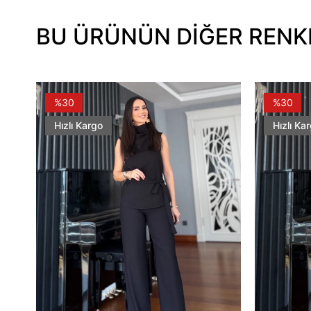
BU ÜRÜNÜN DİĞER RENK
%30
%30
Hızlı Kargo
Hızlı Ka