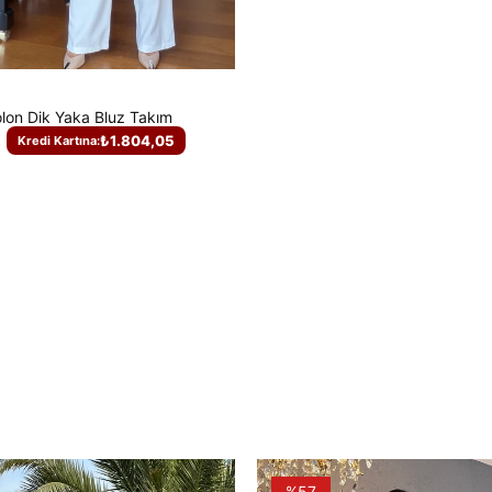
lon Dik Yaka Bluz Takım
₺1.804,05
Kredi Kartına:
%57