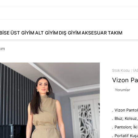
BİSE
ÜST GİYİM
ALT GİYİM
DIŞ GİYİM
AKSESUAR
TAKIM
kım
Stok Kodu
(A
Vizon Pa
Yorumlar
. Vizon Panto
. Bluz; Kolsu
. Pantolon; İk
. Portatif Kuşa