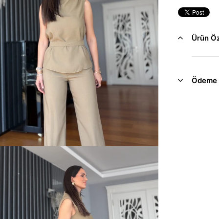
Ürün Öze
Ödeme 