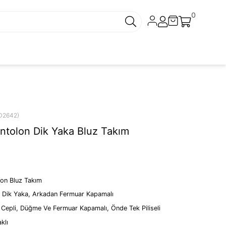
0
D2642)
ntolon Dik Yaka Bluz Takım
lon Bluz Takım
z, Dik Yaka, Arkadan Fermuar Kapamalı
i Cepli, Düğme Ve Fermuar Kapamalı, Önde Tek Piliseli
klı