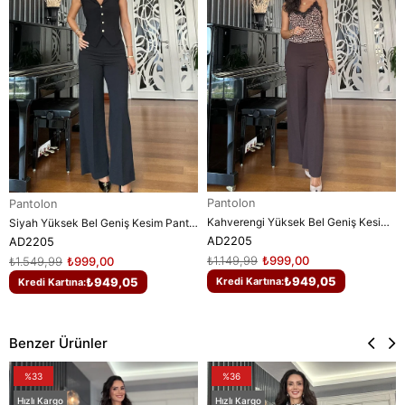
Pantolon
Pantolon
Kahverengi Yüksek Bel Geniş Kesim Pantolon
Siyah Yüksek Bel Geniş Kesim Pantolon
AD2205
AD2205
₺1.149,99
₺999,00
₺1.549,99
₺999,00
₺949,05
₺949,05
Kredi Kartına:
Kredi Kartına:
Benzer Ürünler
%33
%36
Hızlı Kargo
Hızlı Kargo