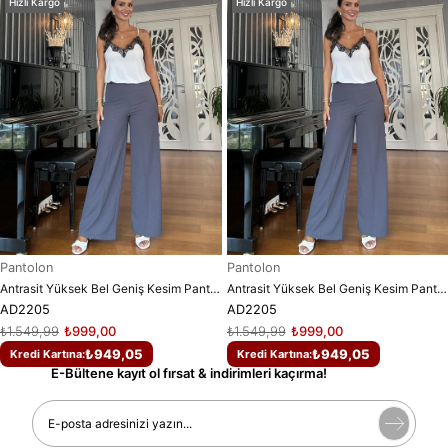
Hızlı Kargo
Hızlı Kargo
Pantolon
Pantolon
Antrasit Yüksek Bel Geniş Kesim Pantolon
Antrasit Yüksek Bel Geniş Kesim Pantolon
AD2205
AD2205
₺1.549,99
₺999,00
₺1.549,99
₺999,00
₺949,05
₺949,05
Kredi Kartına:
Kredi Kartına:
E-Bültene kayıt ol fırsat & indirimleri kaçırma!