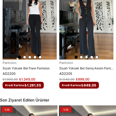
Pantolon
Pantolon
Siyah Yüksek Bel Flare Pantolon
Siyah Yüksek Bel Geniş Kesim Pantolon
AD2200
AD2205
₺1.999,99
₺1.349,00
₺1.549,99
₺999,00
₺1.281,55
₺949,05
Kredi Kartına:
Kredi Kartına:
Son Ziyaret Edilen Ürünler
%36
%36