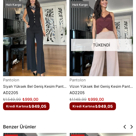
Hızlı Kargo
Hızlı Kargo
TÜKENDI
Pantolon
Pantolon
Siyah Yüksek Bel Geniş Kesim Pantolon
Vizon Yüksek Bel Geniş Kesim Pantolon
AD2205
AD2205
₺1.549,99
₺999,00
₺1.149,99
₺999,00
₺949,05
₺949,05
Kredi Kartına:
Kredi Kartına:
Benzer Ürünler