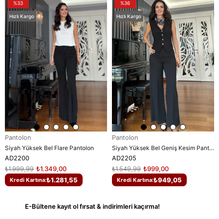
%33
%36
Hızlı Kargo
Hızlı Kargo
Pantolon
Pantolon
Siyah Yüksek Bel Flare Pantolon
Siyah Yüksek Bel Geniş Kesim Pantolon
AD2200
AD2205
₺1.999,99
₺1.349,00
₺1.549,99
₺999,00
₺1.281,55
₺949,05
Kredi Kartına:
Kredi Kartına:
E-Bültene kayıt ol fırsat & indirimleri kaçırma!