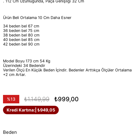
. 112 Cm Uzunluğunda, Paça Genişliği 32 Cm
Ürün Beli Ortalama 10 Cm Daha Esner
34 beden bel 67 cm
36 beden bel 75 cm
38 beden bel 80 cm
40 beden bel 85 cm
42 beden bel 90 cm
Model Boyu 173 cm 54 Kg
Üzerindeki 34 Bedendir
Verilen Ölçü En Küçük Beden İçindir. Bedenler Arttıkça Ölçüler Ortalama
+2 cm Artar.
₺1.149,99
₺999,00
%
13
İndirim
Kredi Kartına:
| ₺949,05
Beden